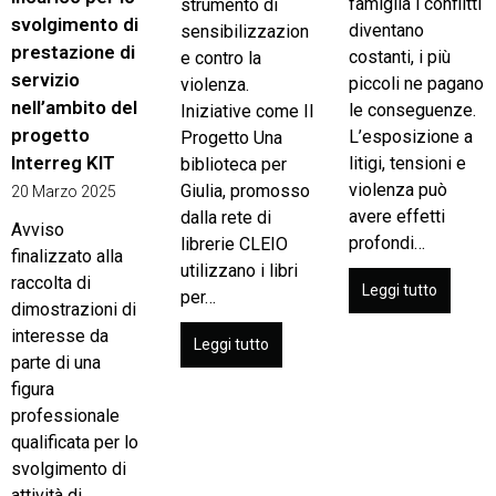
famiglia i conflitti
strumento di
svolgimento di
diventano
sensibilizzazion
prestazione di
costanti, i più
e contro la
servizio
piccoli ne pagano
violenza.
nell’ambito del
le conseguenze.
Iniziative come Il
progetto
L’esposizione a
Progetto Una
Interreg KIT
litigi, tensioni e
biblioteca per
violenza può
Giulia, promosso
20 Marzo 2025
avere effetti
dalla rete di
Avviso
profondi…
librerie CLEIO
finalizzato alla
utilizzano i libri
raccolta di
Leggi tutto
per…
dimostrazioni di
interesse da
Leggi tutto
parte di una
figura
professionale
qualificata per lo
svolgimento di
attività di