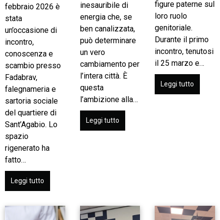
figure paterne sul
inesauribile di
febbraio 2026 è
loro ruolo
energia che, se
stata
genitoriale.
ben canalizzata,
un’occasione di
Durante il primo
può determinare
incontro,
incontro, tenutosi
un vero
conoscenza e
il 25 marzo e…
cambiamento per
scambio presso
l’intera città. È
Fadabrav,
Leggi tutto
questa
falegnameria e
l’ambizione alla…
sartoria sociale
del quartiere di
Leggi tutto
Sant’Agabio. Lo
spazio
rigenerato ha
fatto…
Leggi tutto